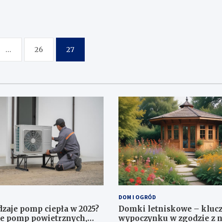
…
26
27
DOM I OGRÓD
dzaje pomp ciepła w 2025?
Domki letniskowe – klucz
e pomp powietrznych,
wypoczynku w zgodzie z n