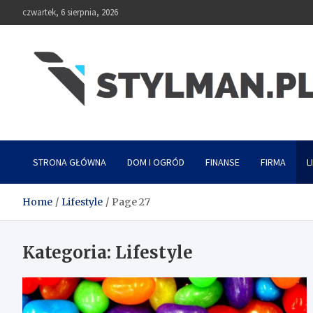
Skip
czwartek, 6 sierpnia, 2026
to
content
Stylman
STRONA GŁÓWNA
DOM I OGRÓD
FINANSE
FIRMA
L
Home
Lifestyle
Page 27
Kategoria:
Lifestyle