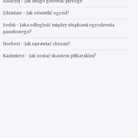
Andrzej
-
Jak długo gotować pierogi?
Zdzisław
-
Jak oświetlić ogród?
Serhii
-
Jaka odległość między słupkami ogrodzenia
panelowego?
Norbert
-
Jak uprawiać chrzan?
Kazimierz
-
Jak zostać skautem piłkarskim?