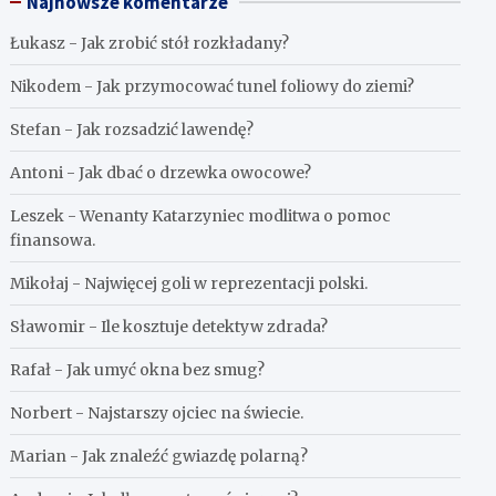
Najnowsze komentarze
Łukasz
-
Jak zrobić stół rozkładany?
Nikodem
-
Jak przymocować tunel foliowy do ziemi?
Stefan
-
Jak rozsadzić lawendę?
Antoni
-
Jak dbać o drzewka owocowe?
Leszek
-
Wenanty Katarzyniec modlitwa o pomoc
finansowa.
Mikołaj
-
Najwięcej goli w reprezentacji polski.
Sławomir
-
Ile kosztuje detektyw zdrada?
Rafał
-
Jak umyć okna bez smug?
Norbert
-
Najstarszy ojciec na świecie.
Marian
-
Jak znaleźć gwiazdę polarną?