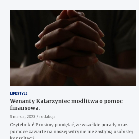
LIFESTYLE
Wenanty Katarzyniec modlitwa o pomoc
finansowa.
9 marca, 2023
redakcja
Czytelniku! Prosimy pamiętać, że wszelkie porady oraz
pomoce zawarte na naszej witrynie nie zastąpią osobistej
konsultacji…