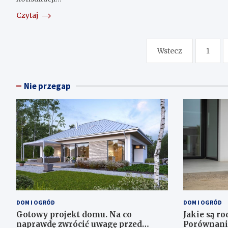
Czytaj
Nawigacja
Wstecz
1
po
wpisach
Nie przegap
DOM I OGRÓD
DOM I OGRÓD
Gotowy projekt domu. Na co
Jakie są ro
naprawdę zwrócić uwagę przed
Porównani