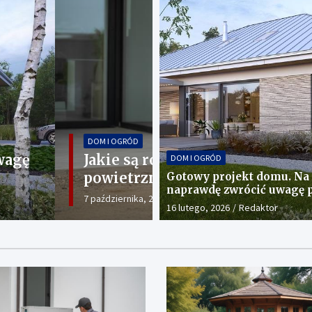
DOM I OGRÓD
5? Porównanie pomp
Domki letniskowe
DOM I OGRÓD
ch.
naturą
Gotowy projekt domu. Na co
naprawdę zwrócić uwagę 
20 sierpnia, 2025
redakcja
zakupem?
16 lutego, 2026
Redaktor