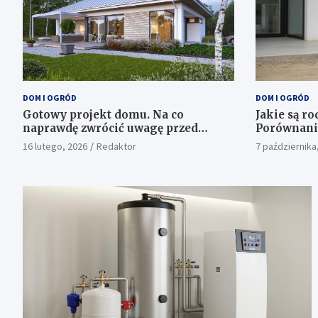
DOM I OGRÓD
DOM I OGRÓD
Gotowy projekt domu. Na co
Jakie są ro
naprawdę zwrócić uwagę przed
Porównani
zakupem?
gruntowyc
16 lutego, 2026
Redaktor
7 października