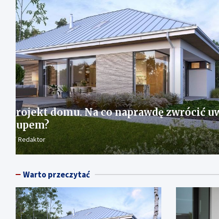
DOM I OGRÓD
Jakie są rodzaje pomp ciepła w 202
powietrznych, gruntowych i wodny
7 października, 2025
redakcja
Warto przeczytać