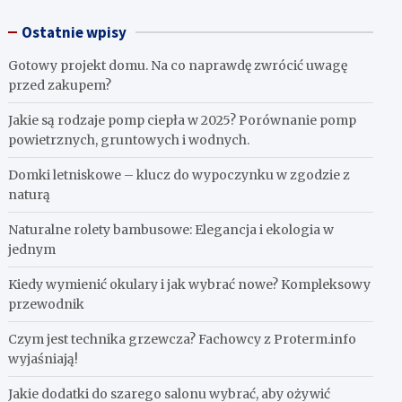
Ostatnie wpisy
Gotowy projekt domu. Na co naprawdę zwrócić uwagę
przed zakupem?
Jakie są rodzaje pomp ciepła w 2025? Porównanie pomp
powietrznych, gruntowych i wodnych.
Domki letniskowe – klucz do wypoczynku w zgodzie z
naturą
Naturalne rolety bambusowe: Elegancja i ekologia w
jednym
Kiedy wymienić okulary i jak wybrać nowe? Kompleksowy
przewodnik
Czym jest technika grzewcza? Fachowcy z Proterm.info
wyjaśniają!
Jakie dodatki do szarego salonu wybrać, aby ożywić