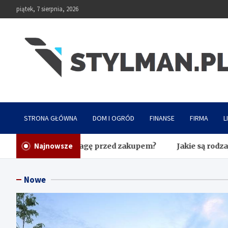
Skip
piątek, 7 sierpnia, 2026
to
content
Stylman
STRONA GŁÓWNA
DOM I OGRÓD
FINANSE
FIRMA
L
Najnowsze
cić uwagę przed zakupem?
Jakie są rodzaje pomp ciepła
Nowe