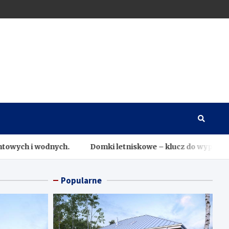
ch.
Domki letniskowe – klucz do wypoczynku w zgodzie z
Popularne