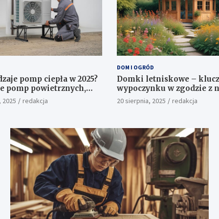
DOM I OGRÓD
dzaje pomp ciepła w 2025?
Domki letniskowe – klucz
e pomp powietrznych,
wypoczynku w zgodzie z n
h i wodnych.
, 2025
redakcja
20 sierpnia, 2025
redakcja