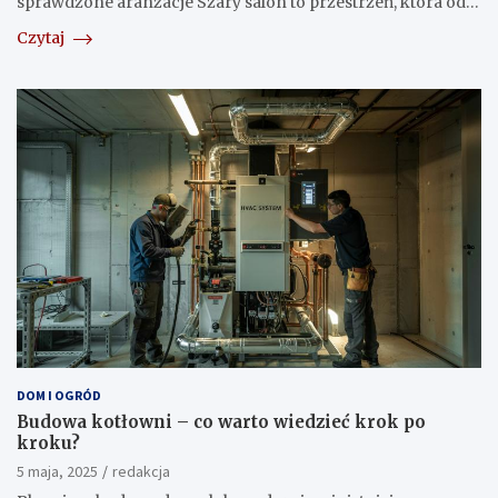
sprawdzone aranżacje Szary salon to przestrzeń, która od…
Czytaj
DOM I OGRÓD
Budowa kotłowni – co warto wiedzieć krok po
kroku?
5 maja, 2025
redakcja