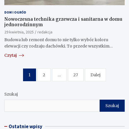
DOM I OGRÓD
Nowoczesna technika grzewcza i sanitarna w domu
jednorodzinnym
29 kwietnia, 2025
redakcja
Budowa lub remont domu to nie tylko wybór koloru
elewacji czy rodzaju dachówki. To przede wszystkim…
Czytaj
Nawigacja
1
2
…
27
Dalej
po
wpisach
Szukaj
Szukaj
Ostatnie wpisy