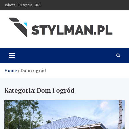
Skip
sobota, 8 sierpnia, 2026
to
content
Stylman
Home
Dom i ogród
Kategoria:
Dom i ogród