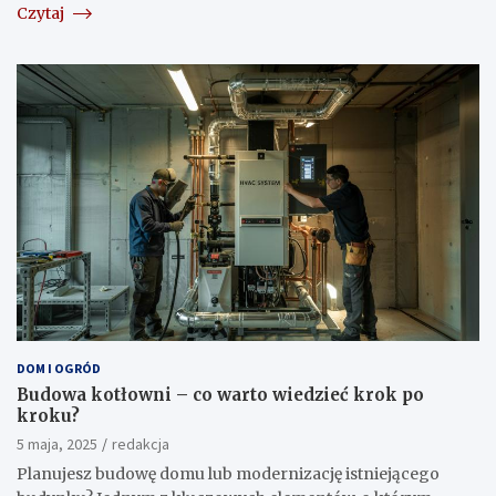
Czytaj
DOM I OGRÓD
Budowa kotłowni – co warto wiedzieć krok po
kroku?
5 maja, 2025
redakcja
Planujesz budowę domu lub modernizację istniejącego