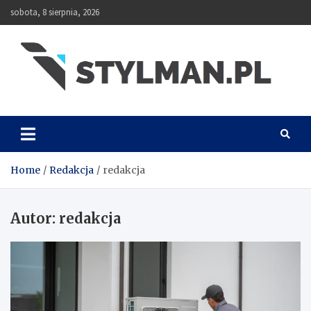
Skip
sobota, 8 sierpnia, 2026
to
content
Stylman
Home
Redakcja
redakcja
Autor:
redakcja