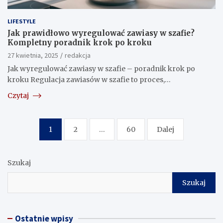
LIFESTYLE
Jak prawidłowo wyregulować zawiasy w szafie?
Kompletny poradnik krok po kroku
27 kwietnia, 2025
redakcja
Jak wyregulować zawiasy w szafie – poradnik krok po
kroku Regulacja zawiasów w szafie to proces,…
Czytaj
Nawigacja
1
2
…
60
Dalej
po
wpisach
Szukaj
Szukaj
Ostatnie wpisy