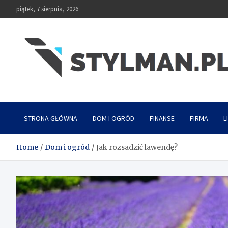
Skip
piątek, 7 sierpnia, 2026
to
content
Stylman
STRONA GŁÓWNA
DOM I OGRÓD
FINANSE
FIRMA
L
Home
Dom i ogród
Jak rozsadzić lawendę?