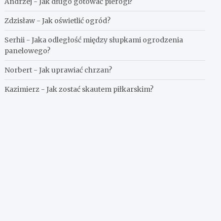
Andrzej
-
Jak długo gotować pierogi?
Zdzisław
-
Jak oświetlić ogród?
Serhii
-
Jaka odległość między słupkami ogrodzenia
panelowego?
Norbert
-
Jak uprawiać chrzan?
Kazimierz
-
Jak zostać skautem piłkarskim?