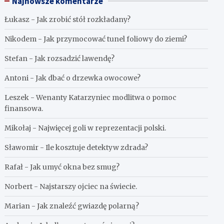
Najnowsze komentarze
Łukasz
-
Jak zrobić stół rozkładany?
Nikodem
-
Jak przymocować tunel foliowy do ziemi?
Stefan
-
Jak rozsadzić lawendę?
Antoni
-
Jak dbać o drzewka owocowe?
Leszek
-
Wenanty Katarzyniec modlitwa o pomoc
finansowa.
Mikołaj
-
Najwięcej goli w reprezentacji polski.
Sławomir
-
Ile kosztuje detektyw zdrada?
Rafał
-
Jak umyć okna bez smug?
Norbert
-
Najstarszy ojciec na świecie.
Marian
-
Jak znaleźć gwiazdę polarną?