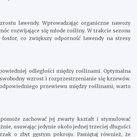
wzrostu lawendy. Wprowadzając organiczne nawozy
c rozwijające się młode rośliny. W trakcie sezonu
 fosfor, co zwiększy odporność lawendy na stresy
powiedniej odległości między roślinami. Optymalna
 swobodny wzrost i rozprzestrzenianie się krzewów.
a odpowiedniego przewiewu między roślinami, warto
 pomoże zachować jej zwarty kształt i stymulować
ie, usuwając jedynie około jednej trzeciej długości
rzak o zbyt gęstym pokroju. Pamiętaj również, że