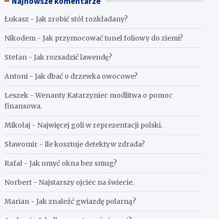
Najnowsze komentarze
Łukasz
-
Jak zrobić stół rozkładany?
Nikodem
-
Jak przymocować tunel foliowy do ziemi?
Stefan
-
Jak rozsadzić lawendę?
Antoni
-
Jak dbać o drzewka owocowe?
Leszek
-
Wenanty Katarzyniec modlitwa o pomoc
finansowa.
Mikołaj
-
Najwięcej goli w reprezentacji polski.
Sławomir
-
Ile kosztuje detektyw zdrada?
Rafał
-
Jak umyć okna bez smug?
Norbert
-
Najstarszy ojciec na świecie.
Marian
-
Jak znaleźć gwiazdę polarną?