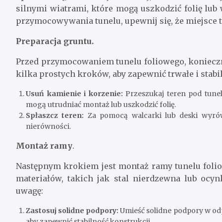
silnymi wiatrami, które mogą uszkodzić folię lub
przymocowywania tunelu, upewnij się, że miejsce t
Preparacja gruntu.
Przed przymocowaniem tunelu foliowego, koniecz
kilka prostych kroków, aby zapewnić trwałe i stabi
Usuń kamienie i korzenie:
Przeszukaj teren pod tunel 
mogą utrudniać montaż lub uszkodzić folię.
Spłaszcz teren:
Za pomocą walcarki lub deski wyrów
nierówności.
Montaż ramy
.
Następnym krokiem jest montaż ramy tunelu folio
materiałów, takich jak stal nierdzewna lub ocy
uwagę:
Zastosuj solidne podpory:
Umieść solidne podpory w odp
aby zapewnić stabilność konstrukcji.