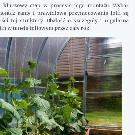
o kluczowy etap w procesie jego montażu. Wybór
montaż ramy i prawidłowe przymocowanie folii są
ści tej struktury. Dbałość o szczegóły i regularna
in w tunelu foliowym przez cały rok.