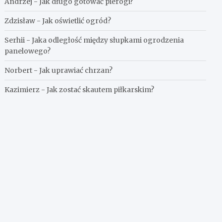
Andrzej
-
Jak długo gotować pierogi?
Zdzisław
-
Jak oświetlić ogród?
Serhii
-
Jaka odległość między słupkami ogrodzenia
panelowego?
Norbert
-
Jak uprawiać chrzan?
Kazimierz
-
Jak zostać skautem piłkarskim?