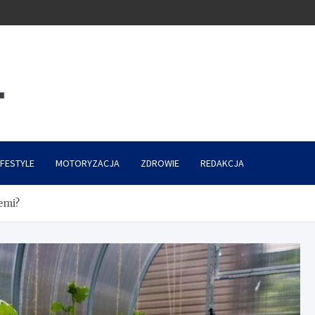
IFESTYLE
MOTORYZACJA
ZDROWIE
REDAKCJA
emi?