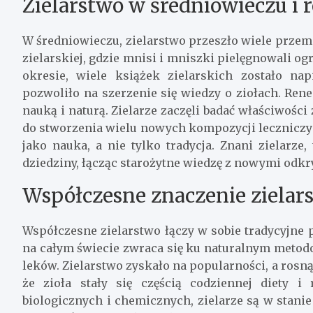
Zielarstwo w średniowieczu i 
W średniowieczu, zielarstwo przeszło wiele przemi
zielarskiej, gdzie mnisi i mniszki pielęgnowali o
okresie, wiele książek zielarskich zostało na
pozwoliło na szerzenie się wiedzy o ziołach. Ren
nauką i naturą. Zielarze zaczęli badać właściwości
do stworzenia wielu nowych kompozycji leczniczyc
jako nauka, a nie tylko tradycja. Znani zielarze,
dziedziny, łącząc starożytne wiedzę z nowymi odkr
Współczesne znaczenie zielar
Współczesne zielarstwo łączy w sobie tradycyjne
na całym świecie zwraca się ku naturalnym metodo
leków. Zielarstwo zyskało na popularności, a ros
że zioła stały się częścią codziennej diety 
biologicznych i chemicznych, zielarze są w stanie