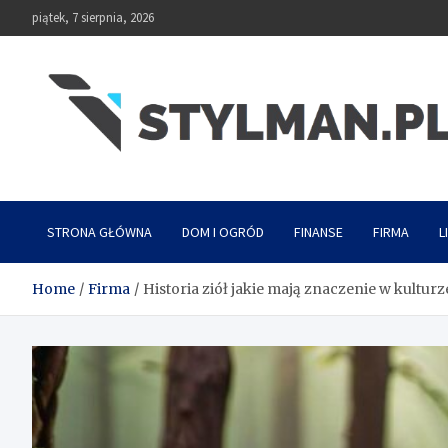
Skip
piątek, 7 sierpnia, 2026
to
content
Stylman
STRONA GŁÓWNA
DOM I OGRÓD
FINANSE
FIRMA
L
Home
Firma
Historia ziół jakie mają znaczenie w kulturz