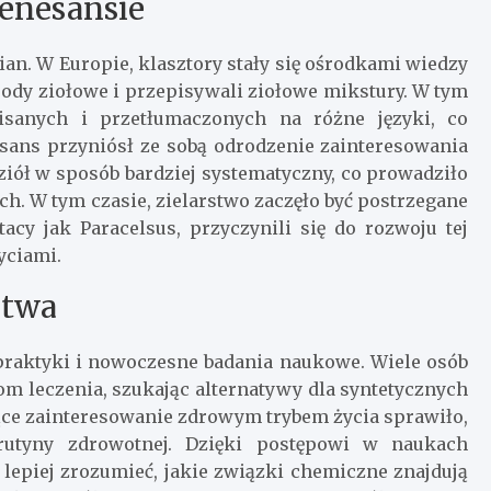
renesansie
an. W Europie, klasztory stały się ośrodkami wiedzy
grody ziołowe i przepisywali ziołowe mikstury. W tym
pisanych i przetłumaczonych na różne języki, co
esans przyniósł ze sobą odrodzenie zainteresowania
 ziół w sposób bardziej systematyczny, co prowadziło
h. W tym czasie, zielarstwo zaczęło być postrzegane
 tacy jak Paracelsus, przyczynili się do rozwoju tej
yciami.
stwa
 praktyki i nowoczesne badania naukowe. Wiele osób
m leczenia, szukając alternatywy dla syntetycznych
nące zainteresowanie zdrowym trybem życia sprawiło,
i rutyny zdrowotnej. Dzięki postępowi w naukach
 lepiej zrozumieć, jakie związki chemiczne znajdują