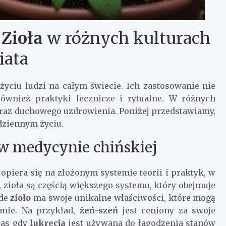
:
Zioła
w różnych kulturach
iata
yciu ludzi na całym świecie. Ich zastosowanie nie
również praktyki lecznicze i rytualne. W różnych
oraz duchowego uzdrowienia. Poniżej przedstawiamy,
odziennym życiu.
 w medycynie chińskiej
, opiera się na złożonym systemie teorii i praktyk, w
i, zioła są częścią większego systemu, który obejmuje
żde
zioło
ma swoje unikalne właściwości, które mogą
mie. Na przykład,
żeń-szeń
jest ceniony za swoje
zas gdy
lukrecja
jest używana do łagodzenia stanów