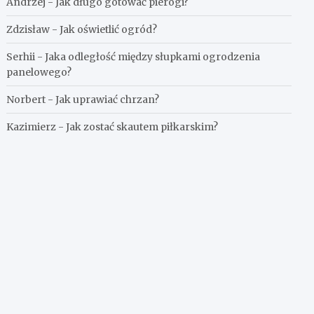
Andrzej
-
Jak długo gotować pierogi?
Zdzisław
-
Jak oświetlić ogród?
Serhii
-
Jaka odległość między słupkami ogrodzenia
panelowego?
Norbert
-
Jak uprawiać chrzan?
Kazimierz
-
Jak zostać skautem piłkarskim?