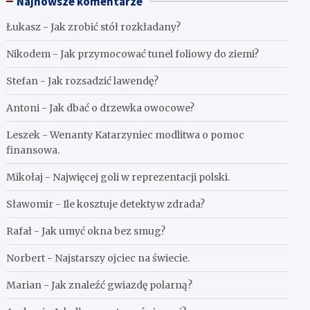
Najnowsze komentarze
Łukasz
-
Jak zrobić stół rozkładany?
Nikodem
-
Jak przymocować tunel foliowy do ziemi?
Stefan
-
Jak rozsadzić lawendę?
Antoni
-
Jak dbać o drzewka owocowe?
Leszek
-
Wenanty Katarzyniec modlitwa o pomoc
finansowa.
Mikołaj
-
Najwięcej goli w reprezentacji polski.
Sławomir
-
Ile kosztuje detektyw zdrada?
Rafał
-
Jak umyć okna bez smug?
Norbert
-
Najstarszy ojciec na świecie.
Marian
-
Jak znaleźć gwiazdę polarną?