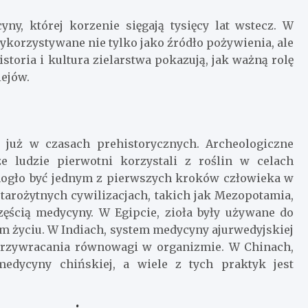
yny, której korzenie sięgają tysięcy lat wstecz. W
wykorzystywane nie tylko jako źródło pożywienia, ale
Historia i kultura zielarstwa pokazują, jak ważną rolę
iejów.
y już w czasach prehistorycznych. Archeologiczne
e ludzie pierwotni korzystali z roślin w celach
o mogło być jednym z pierwszych kroków człowieka w
starożytnych cywilizacjach, takich jak Mezopotamia,
 częścią medycyny. W Egipcie, zioła były używane do
m życiu. W Indiach, system medycyny ajurwedyjskiej
przywracania równowagi w organizmie. W Chinach,
medycyny chińskiej, a wiele z tych praktyk jest