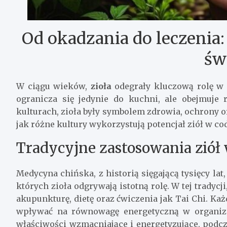
Od okadzania do leczenia
św
W ciągu wieków,
zioła
odegrały kluczową rolę w ż
ogranicza się jedynie do kuchni, ale obejmuje 
kulturach, zioła były symbolem zdrowia, ochrony 
jak różne kultury wykorzystują potencjał ziół w c
Tradycyjne zastosowania ziół
Medycyna chińska, z historią sięgającą tysięcy lat
których zioła odgrywają istotną rolę. W tej tradycj
akupunkturę, dietę oraz ćwiczenia jak Tai Chi. Ka
wpływać na równowagę energetyczną w organiz
właściwości wzmacniające i energetyzujące, podc