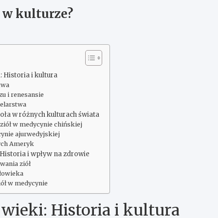
e w kulturze?
 Historia i kultura
twa
u i renesansie
ielarstwa
ioła w różnych kulturach świata
ziół w medycynie chińskiej
cynie ajurwedyjskiej
nych Ameryk
Historia i wpływ na zdrowie
wania ziół
złowieka
iół w medycynie
wieki: Historia i kultura