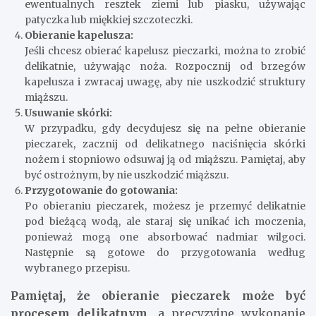
ewentualnych resztek ziemi lub piasku, używając
patyczka lub miękkiej szczoteczki.
Obieranie kapelusza:
Jeśli chcesz obierać kapelusz pieczarki, można to zrobić
delikatnie, używając noża. Rozpocznij od brzegów
kapelusza i zwracaj uwagę, aby nie uszkodzić struktury
miąższu.
Usuwanie skórki:
W przypadku, gdy decydujesz się na pełne obieranie
pieczarek, zacznij od delikatnego naciśnięcia skórki
nożem i stopniowo odsuwaj ją od miąższu. Pamiętaj, aby
być ostrożnym, by nie uszkodzić miąższu.
Przygotowanie do gotowania:
Po obieraniu pieczarek, możesz je przemyć delikatnie
pod bieżącą wodą, ale staraj się unikać ich moczenia,
ponieważ mogą one absorbować nadmiar wilgoci.
Następnie są gotowe do przygotowania według
wybranego przepisu.
Pamiętaj, że obieranie pieczarek może być
procesem delikatnym,
a precyzyjne wykonanie