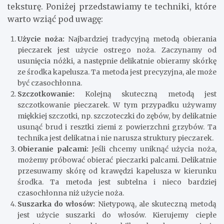
teksturę. Poniżej przedstawiamy te techniki, które
warto wziąć pod uwagę:
Użycie noża:
Najbardziej tradycyjną metodą obierania
pieczarek jest użycie ostrego noża. Zaczynamy od
usunięcia nóżki, a następnie delikatnie obieramy skórkę
ze środka kapelusza. Ta metoda jest precyzyjna, ale może
być czasochłonna.
Szczotkowanie:
Kolejną skuteczną metodą jest
szczotkowanie pieczarek. W tym przypadku używamy
miękkiej szczotki, np. szczoteczki do zębów, by delikatnie
usunąć brud i resztki ziemi z powierzchni grzybów. Ta
technika jest delikatna i nie narusza struktury pieczarek.
Obieranie palcami:
Jeśli chcemy uniknąć użycia noża,
możemy próbować obierać pieczarki palcami. Delikatnie
przesuwamy skórę od krawędzi kapelusza w kierunku
środka. Ta metoda jest subtelna i nieco bardziej
czasochłonna niż użycie noża.
Suszarka do włosów:
Nietypową, ale skuteczną metodą
jest użycie suszarki do włosów. Kierujemy ciepłe