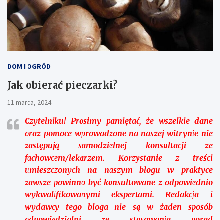
DOM I OGRÓD
Jak obierać pieczarki?
11 marca, 2024
Czytelniku!
Prosimy pamiętać, że wszelkie dane
oraz pomoce wprowadzone na naszej witrynie nie
zastępują samodzielnej konsultacji ze
fachowcem/lekarzem. Korzystanie z treści
umieszczonych na naszym blogu w praktyce
zawsze powinno być konsultowane z odpowiednio
wykwalifikowanymi ekspertami. Redakcja i
wydawcy tego bloga nie są w żaden sposób
odpowiedzialni ze stosowania porad