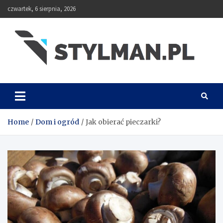
Skip
czwartek, 6 sierpnia, 2026
to
content
Stylman
Home
Dom i ogród
Jak obierać pieczarki?