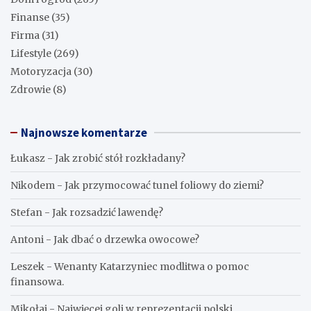
Finanse
(35)
Firma
(31)
Lifestyle
(269)
Motoryzacja
(30)
Zdrowie
(8)
Najnowsze komentarze
Łukasz
-
Jak zrobić stół rozkładany?
Nikodem
-
Jak przymocować tunel foliowy do ziemi?
Stefan
-
Jak rozsadzić lawendę?
Antoni
-
Jak dbać o drzewka owocowe?
Leszek
-
Wenanty Katarzyniec modlitwa o pomoc
finansowa.
Mikołaj
-
Najwięcej goli w reprezentacji polski.