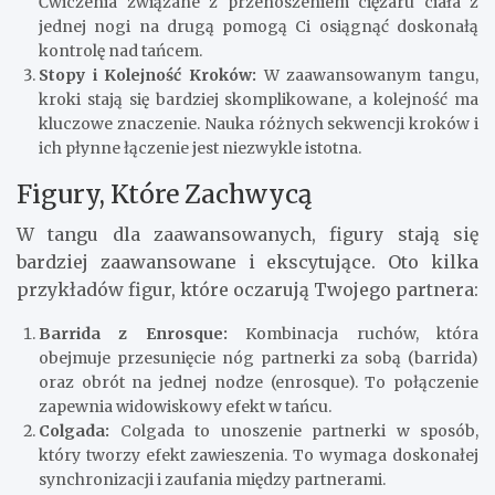
Ćwiczenia związane z przenoszeniem ciężaru ciała z
jednej nogi na drugą pomogą Ci osiągnąć doskonałą
kontrolę nad tańcem.
Stopy i Kolejność Kroków:
W zaawansowanym tangu,
kroki stają się bardziej skomplikowane, a kolejność ma
kluczowe znaczenie. Nauka różnych sekwencji kroków i
ich płynne łączenie jest niezwykle istotna.
Figury, Które Zachwycą
W tangu dla zaawansowanych, figury stają się
bardziej zaawansowane i ekscytujące. Oto kilka
przykładów figur, które oczarują Twojego partnera:
Barrida z Enrosque:
Kombinacja ruchów, która
obejmuje przesunięcie nóg partnerki za sobą (barrida)
oraz obrót na jednej nodze (enrosque). To połączenie
zapewnia widowiskowy efekt w tańcu.
Colgada:
Colgada to unoszenie partnerki w sposób,
który tworzy efekt zawieszenia. To wymaga doskonałej
synchronizacji i zaufania między partnerami.