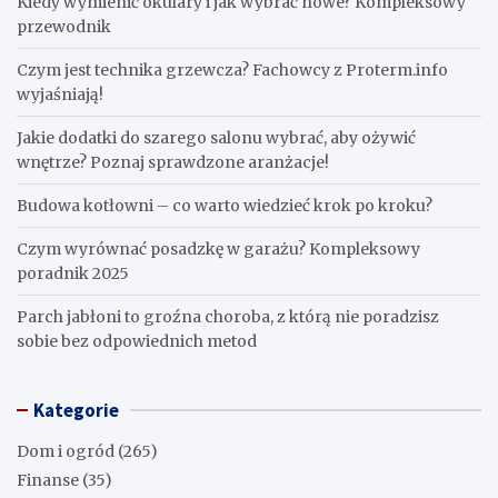
Kiedy wymienić okulary i jak wybrać nowe? Kompleksowy
przewodnik
Czym jest technika grzewcza? Fachowcy z Proterm.info
wyjaśniają!
Jakie dodatki do szarego salonu wybrać, aby ożywić
wnętrze? Poznaj sprawdzone aranżacje!
Budowa kotłowni – co warto wiedzieć krok po kroku?
Czym wyrównać posadzkę w garażu? Kompleksowy
poradnik 2025
Parch jabłoni to groźna choroba, z którą nie poradzisz
sobie bez odpowiednich metod
Kategorie
Dom i ogród
(265)
Finanse
(35)