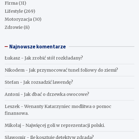
Firma
(31)
Lifestyle
(269)
Motoryzacja
(30)
Zdrowie
(8)
Najnowsze komentarze
Łukasz
-
Jak zrobić stół rozkładany?
Nikodem
-
Jak przymocować tunel foliowy do ziemi?
Stefan
-
Jak rozsadzić lawendę?
Antoni
-
Jak dbać o drzewka owocowe?
Leszek
-
Wenanty Katarzyniec modlitwa o pomoc
finansowa.
Mikołaj
-
Najwięcej goli w reprezentacji polski.
Sławomir
-
Ile kosztuje detektyw zdrada?