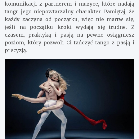
komunikacji z partnerem i muzyce, które nadają
tangu jego niepowtarzalny charakter. Pamiętaj, że
każdy zaczyna od początku, więc nie martw się,
jeśli na początku kroki wydają się trudne. Z
czasem, praktyką i pasją na pewno osiągniesz
poziom, który pozwoli Ci tańczyć tango z pasją i
precyzją.