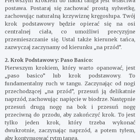
Pierwszym krokiem do nauki tanga jest właściwa
postawa. Postaraj się zachować prostą sylwetkę,
zachowując naturalną krzywiznę kręgosłupa. Twój
krok podstawowy będzie opierać się na osi
centralnej ciała, co umożliwi precyzyjne
przemieszczanie się. Ustal także kierunek tańca,
zazwyczaj zaczynamy od kierunku „na przód”.
2. Krok Podstawowy: Paso Basico:
Pierwszym krokiem, który warto opanować, jest
„paso basico” lub krok podstawowy. To
fundamentalny ruch w tangu. Zaczynając od nogi
przechodzącej „na przód”, przesuń ją delikatnie
naprzód, zachowując napięcie w biodrze. Następnie
przesuń drugą nogę na bok i przesuń nogę
przeciwną do przodu, aby zakończyć krok. To jest
tylko jeden krok, który trzeba wykonać
dwukrotnie, zaczynając naprzód, a potem tyłem,
aby kontynuować rytm tanga.