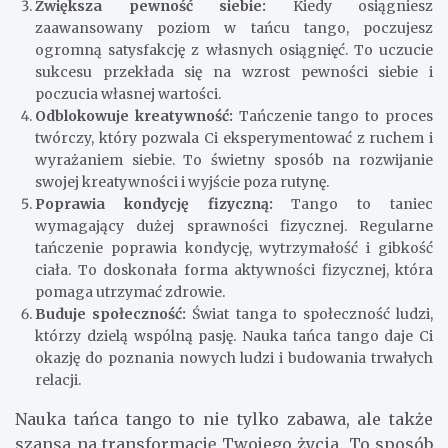
Zwiększa pewność siebie:
Kiedy osiągniesz
zaawansowany poziom w tańcu tango, poczujesz
ogromną satysfakcję z własnych osiągnięć. To uczucie
sukcesu przekłada się na wzrost pewności siebie i
poczucia własnej wartości.
Odblokowuje kreatywność:
Tańczenie tango to proces
twórczy, który pozwala Ci eksperymentować z ruchem i
wyrażaniem siebie. To świetny sposób na rozwijanie
swojej kreatywności i wyjście poza rutynę.
Poprawia kondycję fizyczną:
Tango to taniec
wymagający dużej sprawności fizycznej. Regularne
tańczenie poprawia kondycję, wytrzymałość i gibkość
ciała. To doskonała forma aktywności fizycznej, która
pomaga utrzymać zdrowie.
Buduje społeczność:
Świat tanga to społeczność ludzi,
którzy dzielą wspólną pasję. Nauka tańca tango daje Ci
okazję do poznania nowych ludzi i budowania trwałych
relacji.
Nauka tańca tango to nie tylko zabawa, ale także
szansa na transformację Twojego życia. To sposób