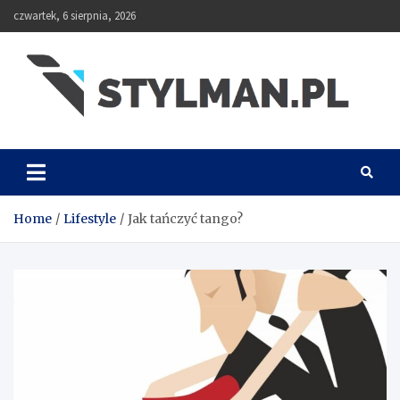
Skip
czwartek, 6 sierpnia, 2026
to
content
Stylman
Home
Lifestyle
Jak tańczyć tango?