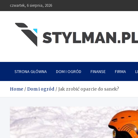
Skip
czwartek, 6 sierpnia, 2026
to
content
Stylman
STRONA GŁÓWNA
DOM I OGRÓD
FINANSE
FIRMA
L
Home
Dom i ogród
Jak zrobić oparcie do sanek?