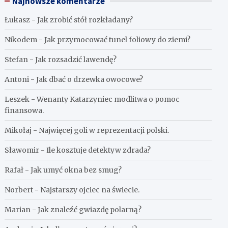
Najnowsze komentarze
Łukasz
-
Jak zrobić stół rozkładany?
Nikodem
-
Jak przymocować tunel foliowy do ziemi?
Stefan
-
Jak rozsadzić lawendę?
Antoni
-
Jak dbać o drzewka owocowe?
Leszek
-
Wenanty Katarzyniec modlitwa o pomoc
finansowa.
Mikołaj
-
Najwięcej goli w reprezentacji polski.
Sławomir
-
Ile kosztuje detektyw zdrada?
Rafał
-
Jak umyć okna bez smug?
Norbert
-
Najstarszy ojciec na świecie.
Marian
-
Jak znaleźć gwiazdę polarną?