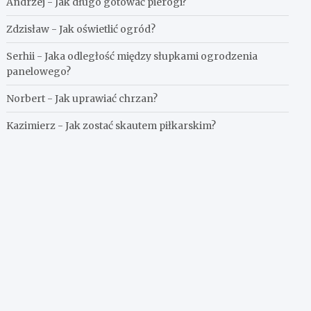
Andrzej
-
Jak długo gotować pierogi?
Zdzisław
-
Jak oświetlić ogród?
Serhii
-
Jaka odległość między słupkami ogrodzenia
panelowego?
Norbert
-
Jak uprawiać chrzan?
Kazimierz
-
Jak zostać skautem piłkarskim?