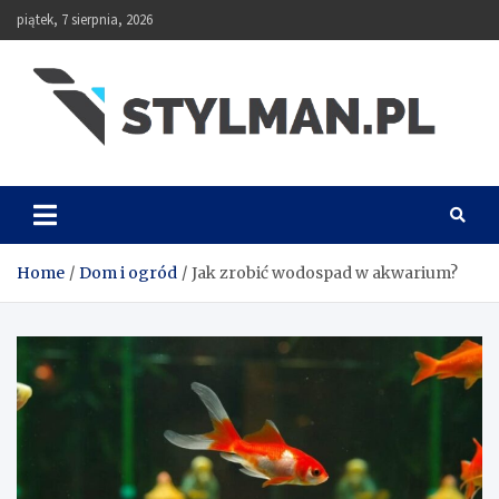
Skip
piątek, 7 sierpnia, 2026
to
content
Stylman
Home
Dom i ogród
Jak zrobić wodospad w akwarium?