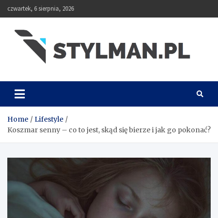
Skip
czwartek, 6 sierpnia, 2026
to
content
Stylman
Home
Lifestyle
Koszmar senny – co to jest, skąd się bierze i jak go pokonać?