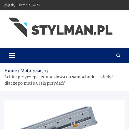
Skip
piątek, 7 sierpnia, 2026
to
content
Stylman
Home
Motoryzacja
Lekka przyczepa jednoosiowa do samochodu – kiedy i
dlaczego może Ci się przydać?