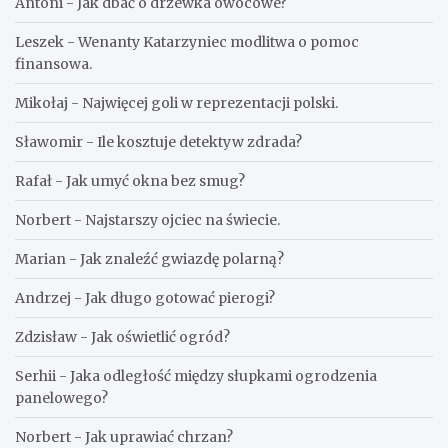
Antoni
-
Jak dbać o drzewka owocowe?
Leszek
-
Wenanty Katarzyniec modlitwa o pomoc
finansowa.
Mikołaj
-
Najwięcej goli w reprezentacji polski.
Sławomir
-
Ile kosztuje detektyw zdrada?
Rafał
-
Jak umyć okna bez smug?
Norbert
-
Najstarszy ojciec na świecie.
Marian
-
Jak znaleźć gwiazdę polarną?
Andrzej
-
Jak długo gotować pierogi?
Zdzisław
-
Jak oświetlić ogród?
Serhii
-
Jaka odległość między słupkami ogrodzenia
panelowego?
Norbert
-
Jak uprawiać chrzan?