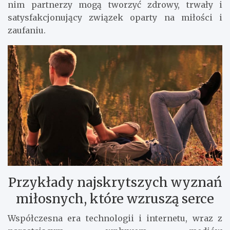
nim partnerzy mogą tworzyć zdrowy, trwały i
satysfakcjonujący związek oparty na miłości i
zaufaniu.
Przykłady najskrytszych wyznań
miłosnych, które wzruszą serce
Współczesna era technologii i internetu, wraz z