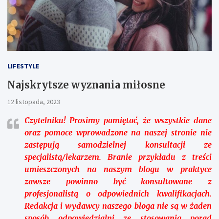
LIFESTYLE
Najskrytsze wyznania miłosne
12 listopada, 2023
Czytelniku!
Prosimy pamiętać, że wszystkie dane
oraz pomoce wprowadzone na naszej stronie nie
zastępują samodzielnej konsultacji ze
specjalistą/lekarzem. Branie przykładu z treści
umieszczonych na naszym blogu w praktyce
zawsze powinno być konsultowane z
profesjonalistą o odpowiednich kwalifikacjach.
Redakcja i wydawcy naszego bloga nie są w żaden
sposób odpowiedzialni ze stosowania porad