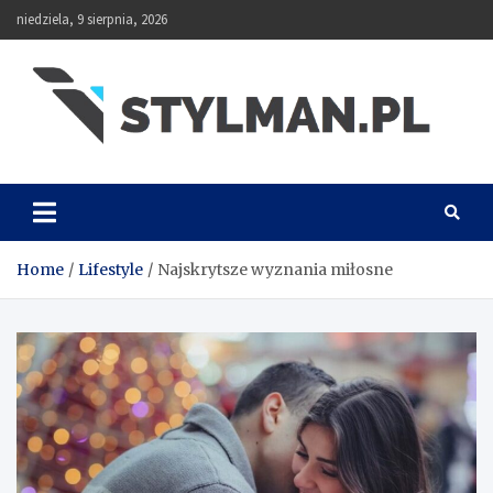
Skip
niedziela, 9 sierpnia, 2026
to
content
Stylman
Home
Lifestyle
Najskrytsze wyznania miłosne