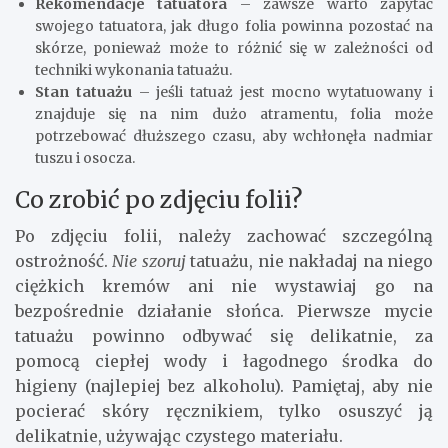
Rekomendacje tatuatora
– zawsze warto zapytać
swojego tatuatora, jak długo folia powinna pozostać na
skórze, ponieważ może to różnić się w zależności od
techniki wykonania tatuażu.
Stan tatuażu
– jeśli tatuaż jest mocno wytatuowany i
znajduje się na nim dużo atramentu, folia może
potrzebować dłuższego czasu, aby wchłonęła nadmiar
tuszu i osocza.
Co zrobić po zdjęciu folii?
Po zdjęciu folii, należy zachować szczególną
ostrożność.
Nie szoruj
tatuażu, nie nakładaj na niego
ciężkich kremów ani nie wystawiaj go na
bezpośrednie działanie słońca. Pierwsze mycie
tatuażu powinno odbywać się delikatnie, za
pomocą ciepłej wody i łagodnego środka do
higieny (najlepiej bez alkoholu). Pamiętaj, aby nie
pocierać skóry ręcznikiem, tylko osuszyć ją
delikatnie, używając czystego materiału.