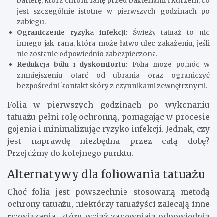
barierę, która chroni ranę przed bakteriami i kurzem, co
jest szczególnie istotne w pierwszych godzinach po
zabiegu.
Ograniczenie ryzyka infekcji:
Świeży tatuaż to nic
innego jak rana, która może łatwo ulec zakażeniu, jeśli
nie zostanie odpowiednio zabezpieczona.
Redukcja bólu i dyskomfortu:
Folia może pomóc w
zmniejszeniu otarć od ubrania oraz ograniczyć
bezpośredni kontakt skóry z czynnikami zewnętrznymi.
Folia w pierwszych godzinach po wykonaniu
tatuażu pełni rolę ochronną, pomagając w procesie
gojenia i minimalizując ryzyko infekcji. Jednak, czy
jest naprawdę niezbędna przez całą dobę?
Przejdźmy do kolejnego punktu.
Alternatywy dla foliowania tatuażu
Choć folia jest powszechnie stosowaną metodą
ochrony tatuażu, niektórzy tatuażyści zalecają inne
rozwiązania, które wciąż zapewniają odpowiednią