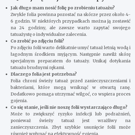
Jak długo mam nosić folię po zrobieniu tatuażu?
Zwykle folia powinna pozostać na skórze przez około 4-
6 godzin. W niektórych przypadkach można ją zostawić
na 24 godziny, ale zawsze warto zapytać swojego
tatuażystę o indywidualne zalecenia.
Co zrobić po zdjęciu folii?
Po zdjęciu folii warto delikatnie umyć tatuaż letnią wodą i
łagodnym środkiem myjącym. Następnie nawilż skórę
specjalnym preparatem do tatuaży. Unikaj dotykania
tatuażu brudnymi rękami.
Dlaczego folia jest potrzebna?
Folia chroni świeży tatuaż przed zanieczyszczeniami i
bakteriami, które mogą wniknąć w otwartą ranę.
Dodatkowo pomaga utrzymać wilgoć, co wspiera proces
gojenia.
Co się stanie, jeśli nie noszę folii wystarczająco długo?
Może to zwiększyć ryzyko infekcji lub podrażnień,
ponieważ świeży tatuaż jest wrażliwy na
zanieczyszczenia. Zbyt szybkie usunięcie folii może
również wpłynąć na efektywność gojenia.