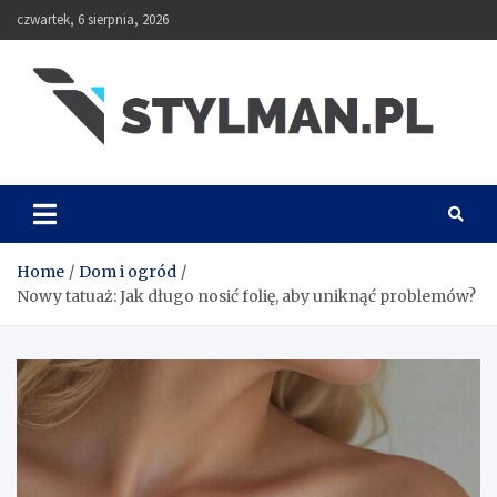
Skip
czwartek, 6 sierpnia, 2026
to
content
Stylman
Home
Dom i ogród
Nowy tatuaż: Jak długo nosić folię, aby uniknąć problemów?