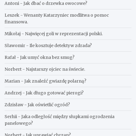
Antoni
-
Jak dbać o drzewka owocowe?
Leszek
-
Wenanty Katarzyniec modlitwa o pomoc
finansowa.
Mikołaj
-
Najwięcej goli w reprezentacji polski.
Sławomir
-
Ile kosztuje detektyw zdrada?
Rafał
-
Jak umyć okna bez smug?
Norbert
-
Najstarszy ojciec na świecie.
Marian
-
Jak znaleźć gwiazdę polarną?
Andrzej
-
Jak długo gotować pierogi?
Zdzisław
-
Jak oświetlić ogród?
Serhii
-
Jaka odległość między słupkami ogrodzenia
panelowego?
Norbert
-
Jak uprawiać chrzan?