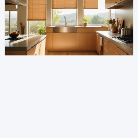
DOM I OGRÓD
Naturalne rolety bambusowe: Elegancja i ekologia
w jednym
20 sierpnia, 2025
redakcja
Witryna stylman.pl jest platformą informacyjno-rozrywkową. Redakcja i
wydawca portalu nie ponoszą odpowiedzialności ze stosowania w
praktyce jakichkolwiek informacji zamieszczanych na stronie.