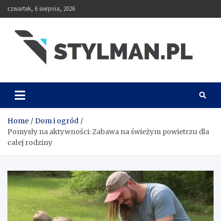
Skip
czwartek, 6 sierpnia, 2026
to
content
Stylman
Home
Dom i ogród
Pomysły na aktywności: Zabawa na świeżym powietrzu dla
całej rodziny