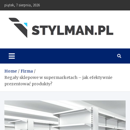
Skip
piątek, 7 sierpnia, 2026
to
content
Stylman
Home
Firma
Regały sklepowe w supermarketach – jak efektywnie
prezentować produkty?