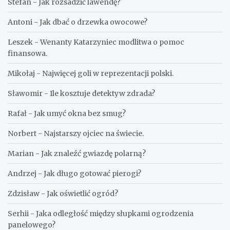
Stefan
-
Jak rozsadzić lawendę?
Antoni
-
Jak dbać o drzewka owocowe?
Leszek
-
Wenanty Katarzyniec modlitwa o pomoc
finansowa.
Mikołaj
-
Najwięcej goli w reprezentacji polski.
Sławomir
-
Ile kosztuje detektyw zdrada?
Rafał
-
Jak umyć okna bez smug?
Norbert
-
Najstarszy ojciec na świecie.
Marian
-
Jak znaleźć gwiazdę polarną?
Andrzej
-
Jak długo gotować pierogi?
Zdzisław
-
Jak oświetlić ogród?
Serhii
-
Jaka odległość między słupkami ogrodzenia
panelowego?