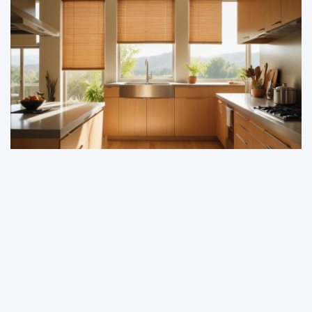
DOM I OGRÓD
Naturalne rolety bambusowe: Elegancja i ekologia
w jednym
20 sierpnia, 2025
redakcja
Witryna stylman.pl jest platformą informacyjno-rozrywkową. Redakcja i
wydawca portalu nie ponoszą odpowiedzialności ze stosowania w