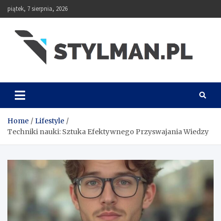
Skip
piątek, 7 sierpnia, 2026
to
content
Stylman
Home
Lifestyle
Techniki nauki: Sztuka Efektywnego Przyswajania Wiedzy