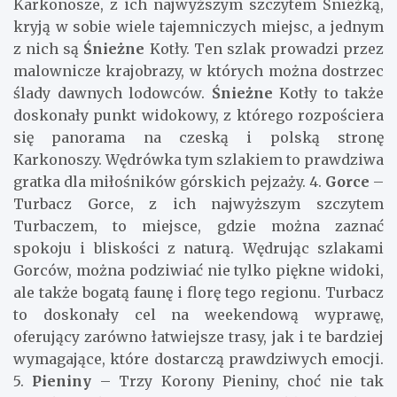
Karkonosze, z ich najwyższym szczytem Śnieżką,
kryją w sobie wiele tajemniczych miejsc, a jednym
z nich są
Śnieżne
Kotły. Ten szlak prowadzi przez
malownicze krajobrazy, w których można dostrzec
ślady dawnych lodowców.
Śnieżne
Kotły to także
doskonały punkt widokowy, z którego rozpościera
się panorama na czeską i polską stronę
Karkonoszy. Wędrówka tym szlakiem to prawdziwa
gratka dla miłośników górskich pejzaży. 4.
Gorce
–
Turbacz Gorce, z ich najwyższym szczytem
Turbaczem, to miejsce, gdzie można zaznać
spokoju i bliskości z naturą. Wędrując szlakami
Gorców, można podziwiać nie tylko piękne widoki,
ale także bogatą faunę i florę tego regionu. Turbacz
to doskonały cel na weekendową wyprawę,
oferujący zarówno łatwiejsze trasy, jak i te bardziej
wymagające, które dostarczą prawdziwych emocji.
5.
Pieniny
– Trzy Korony Pieniny, choć nie tak