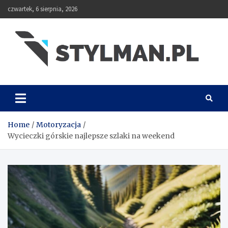
Skip
czwartek, 6 sierpnia, 2026
to
content
Stylman
Home
Motoryzacja
Wycieczki górskie najlepsze szlaki na weekend