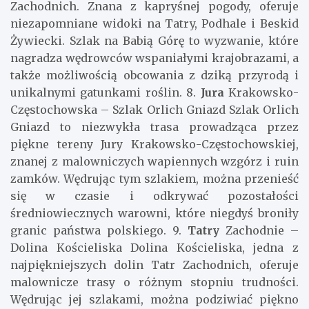
Zachodnich. Znana z kapryśnej pogody, oferuje
niezapomniane widoki na Tatry, Podhale i Beskid
Żywiecki. Szlak na Babią Górę to wyzwanie, które
nagradza wędrowców wspaniałymi krajobrazami, a
także możliwością obcowania z dziką przyrodą i
unikalnymi gatunkami roślin. 8.
Jura
Krakowsko-
Częstochowska – Szlak Orlich Gniazd Szlak Orlich
Gniazd to niezwykła trasa prowadząca przez
piękne tereny Jury Krakowsko-Częstochowskiej,
znanej z malowniczych wapiennych wzgórz i ruin
zamków. Wędrując tym szlakiem, można przenieść
się w czasie i odkrywać pozostałości
średniowiecznych warowni, które niegdyś broniły
granic państwa polskiego. 9.
Tatry
Zachodnie –
Dolina Kościeliska Dolina Kościeliska, jedna z
najpiękniejszych dolin Tatr Zachodnich, oferuje
malownicze trasy o różnym stopniu trudności.
Wędrując jej szlakami, można podziwiać piękno