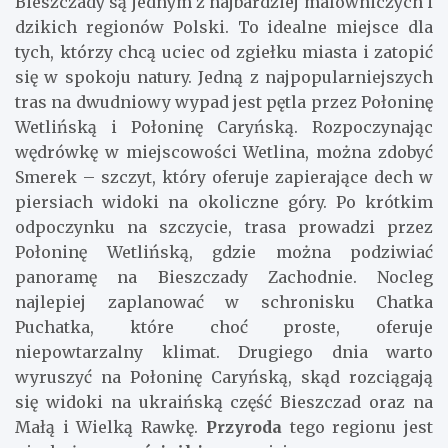
Bieszczady są jednym z najbardziej malowniczych i
dzikich regionów Polski. To idealne miejsce dla
tych, którzy chcą uciec od zgiełku miasta i zatopić
się w spokoju natury. Jedną z najpopularniejszych
tras na dwudniowy wypad jest pętla przez Połoninę
Wetlińską i Połoninę Caryńską. Rozpoczynając
wędrówkę w miejscowości Wetlina, można zdobyć
Smerek – szczyt, który oferuje zapierające dech w
piersiach widoki na okoliczne góry. Po krótkim
odpoczynku na szczycie, trasa prowadzi przez
Połoninę Wetlińską, gdzie można podziwiać
panoramę na Bieszczady Zachodnie. Nocleg
najlepiej zaplanować w schronisku Chatka
Puchatka, które choć proste, oferuje
niepowtarzalny klimat. Drugiego dnia warto
wyruszyć na Połoninę Caryńską, skąd rozciągają
się widoki na ukraińską część Bieszczad oraz na
Małą i Wielką Rawkę.
Przyroda
tego regionu jest