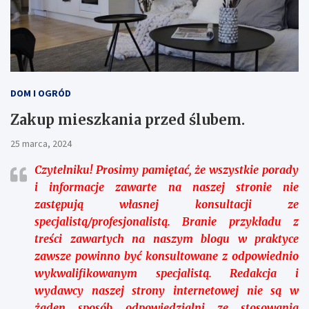
DOM I OGRÓD
Zakup mieszkania przed ślubem.
25 marca, 2024
Czytelniku!
Prosimy pamiętać, że wszystkie porady
i informacje zawarte na naszej stronie nie
zastępują własnej konsultacji ze
specjalistą/profesjonalistą. Branie przykładu z
treści zawartych na naszym blogu w praktyce
zawsze powinno być konsultowane z odpowiednio
wykwalifikowanym specjalistą. Redakcja i
wydawcy naszej strony internetowej nie są w
żaden sposób odpowiedzialni ze stosowania