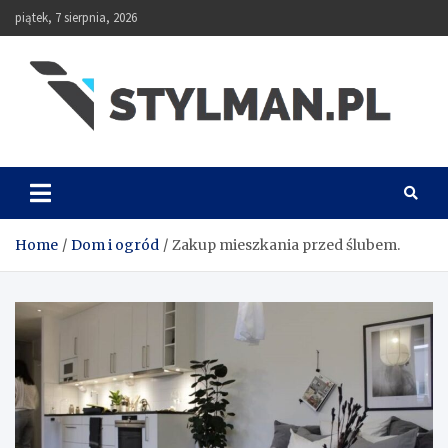
Skip
piątek, 7 sierpnia, 2026
to
content
Stylman
Home
Dom i ogród
Zakup mieszkania przed ślubem.